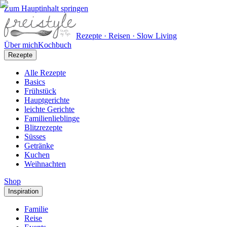
Zum Hauptinhalt springen
Rezepte · Reisen · Slow Living
Über mich
Kochbuch
Rezepte
Alle Rezepte
Basics
Frühstück
Hauptgerichte
leichte Gerichte
Familienlieblinge
Blitzrezepte
Süsses
Getränke
Kuchen
Weihnachten
Shop
Inspiration
Familie
Reise