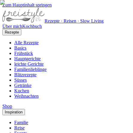
Zum Hauptinhalt springen
Rezepte · Reisen · Slow Living
Über mich
Kochbuch
Rezepte
Alle Rezepte
Basics
Frühstück
Hauptgerichte
leichte Gerichte
Familienlieblinge
Blitzrezepte
Süsses
Getränke
Kuchen
Weihnachten
Shop
Inspiration
Familie
Reise