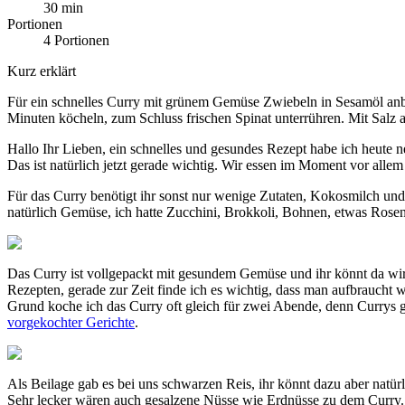
30 min
Portionen
4 Portionen
Kurz erklärt
Für ein schnelles Curry mit grünem Gemüse Zwiebeln in Sesamöl an
Minuten köcheln, zum Schluss frischen Spinat unterrühren. Mit Salz a
Hallo Ihr Lieben, ein schnelles und gesundes Rezept habe ich heute n
Das ist natürlich jetzt gerade wichtig. Wir essen im Moment vor all
Für das Curry benötigt ihr sonst nur wenige Zutaten, Kokosmilch und
natürlich Gemüse, ich hatte Zucchini, Brokkoli, Bohnen, etwas Rosen
Das Curry ist vollgepackt mit gesundem Gemüse und ihr könnt da wir
Rezepten, gerade zur Zeit finde ich es wichtig, dass man aufbrauch
Grund koche ich das Curry oft gleich für zwei Abende, denn Currys g
vorgekochter Gerichte
.
Als Beilage gab es bei uns schwarzen Reis, ihr könnt dazu aber natür
Sehr lecker wären auch gesalzene Nüsse wie Erdnüsse zu dem Curry.