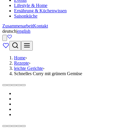
Events
Lifestyle & Home
Ernährung & Küchenwissen
Saisonküche
Zusammenarbeit
Kontakt
deutsch
|
english
Home
›
Rezepte
›
leichte Gerichte
›
Schnelles Curry mit grünem Gemüse