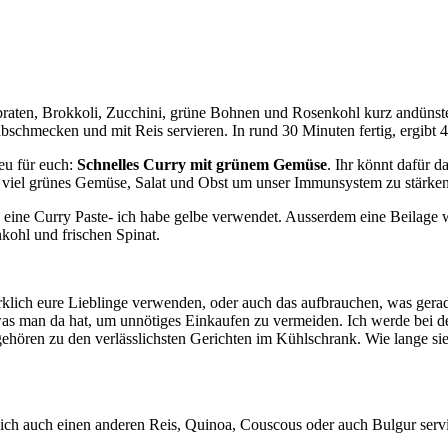
braten, Brokkoli, Zucchini, grüne Bohnen und Rosenkohl kurz andüns
bschmecken und mit Reis servieren. In rund 30 Minuten fertig, ergibt 4
eu für euch:
Schnelles Curry mit grünem Gemüse
. Ihr könnt dafür 
em viel grünes Gemüse, Salat und Obst um unser Immunsystem zu stärke
 eine Curry Paste- ich habe gelbe verwendet. Ausserdem eine Beilage 
kohl und frischen Spinat.
klich eure Lieblinge verwenden, oder auch das aufbrauchen, was gera
t was man da hat, um unnötiges Einkaufen zu vermeiden. Ich werde bei
ehören zu den verlässlichsten Gerichten im Kühlschrank. Wie lange sie 
lich auch einen anderen Reis, Quinoa, Couscous oder auch Bulgur servie