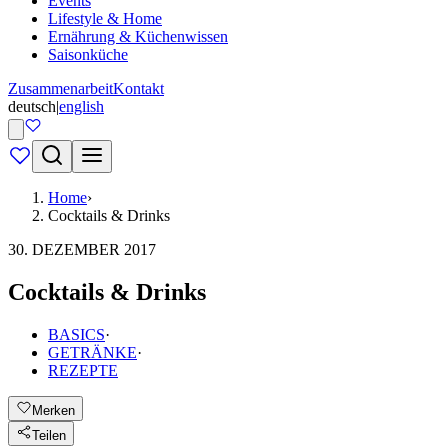
Events
Lifestyle & Home
Ernährung & Küchenwissen
Saisonküche
Zusammenarbeit
Kontakt
deutsch
|
english
Home
›
Cocktails & Drinks
30. DEZEMBER 2017
Cocktails & Drinks
BASICS
·
GETRÄNKE
·
REZEPTE
Merken
Teilen