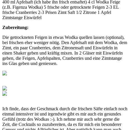
400 ml Apfelsaft (ich habe ihn frisch entsaftet) 4 cl Wodka Feige
(z.B. Figenza Wodka) 5 frische oder getrocknete Feigen 2-3 EL
frische Cranberries 2-3 Prisen Zimt Saft 1/2 Zitrone 1 Apfel
Zimtstange Eiswürfel
Zubereitung:
Die getrockneten Feigen in etwas Wodka quellen lassen (optional),
bei frischen eher weniger nötig. Den Apfelsaft mit dem Wodka, dem
Zimt, ein paar Cranberries, dem Zitronensaft und Eiswürfeln in
einen Shaker geben und kräftig mixen. In 2 Gläser mit Eiswürfeln
geben, die Feigen, Apfelspalten, Cranberries und eine Zimtstange
ins Glas geben und geniessen.
Ich finde, dass der Geschmack durch die frischen Säfte einfach noch
einmal intensiver ist und irgendwie gibt es mir auch ein gesundes
Gefühl (trotz des Wodkas :-). Ich nehme mir auch sehr gerne die
Zeit, die Cocktails so zuzubereiten, da es für mich ein besonderer
Genuss und nichts Alltägliches ist. Aber natürlich kann man auch