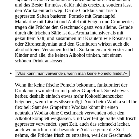
und das Beste: Ihr müsst dafür nichts ersetzen, sondern lasst
den Wodka einfach weg. Da die Cocktails auf frisch
gepressten Säften basieren, Pomelo mit Granatapfel,
Mandarine mit Litschi und Apfel mit Feigen und Cranberries,
tragen die Früchte den Geschmack ganz von alleine. Gerade
durch die frischen Säfte ist das Aroma intensiver als mit
gekauftem Saft, und zusammen mit Kräutern wie Rosmarin
oder Zitronenthymian und den Garnituren wirken auch die
alkoholfreien Versionen festlich. So können an Silvester auch
Kinder und alle, die keinen Alkohol trinken, mit einem
schönen Drink anstossen.
Was kann man verwenden, wenn man keine Pomelo findet?
+
Wenn ihr keine frische Pomelo bekommt, funktioniert der
Drink auch wunderbar mit pinker Grapefruit. Sie ist etwas
herber, deshalb einfach etwas mehr Kokosblütenzucker
beigeben, wenn ihr es süsser mögt. Auch beim Wodka seid ihr
flexibel: Statt des Grapefruit-Wodkas könnt ihr einen
neutralen Wodka ohne Geschmack verwenden oder den
Alkohol komplett weglassen. Und wer fertige Säfte statt frisch
gepresster verwendet, spart Zeit, auch das schmeckt lecker,
auch wenn ich mir für besondere Anlässe gerne die Zeit
nehme, die Früchte frisch zu entsaften, weil der Geschmack