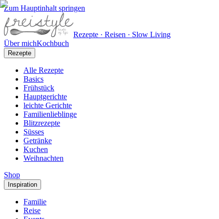
Zum Hauptinhalt springen
Rezepte · Reisen · Slow Living
Über mich
Kochbuch
Rezepte
Alle Rezepte
Basics
Frühstück
Hauptgerichte
leichte Gerichte
Familienlieblinge
Blitzrezepte
Süsses
Getränke
Kuchen
Weihnachten
Shop
Inspiration
Familie
Reise