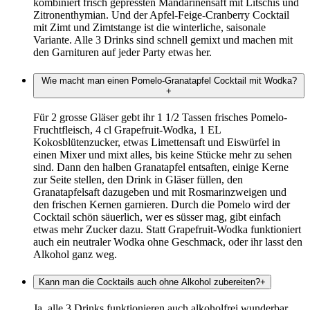
kombiniert frisch gepressten Mandarinensaft mit Litschis und
Zitronenthymian. Und der Apfel-Feige-Cranberry Cocktail
mit Zimt und Zimtstange ist die winterliche, saisonale
Variante. Alle 3 Drinks sind schnell gemixt und machen mit
den Garnituren auf jeder Party etwas her.
Wie macht man einen Pomelo-Granatapfel Cocktail mit Wodka?
+
Für 2 grosse Gläser gebt ihr 1 1/2 Tassen frisches Pomelo-
Fruchtfleisch, 4 cl Grapefruit-Wodka, 1 EL
Kokosblütenzucker, etwas Limettensaft und Eiswürfel in
einen Mixer und mixt alles, bis keine Stücke mehr zu sehen
sind. Dann den halben Granatapfel entsaften, einige Kerne
zur Seite stellen, den Drink in Gläser füllen, den
Granatapfelsaft dazugeben und mit Rosmarinzweigen und
den frischen Kernen garnieren. Durch die Pomelo wird der
Cocktail schön säuerlich, wer es süsser mag, gibt einfach
etwas mehr Zucker dazu. Statt Grapefruit-Wodka funktioniert
auch ein neutraler Wodka ohne Geschmack, oder ihr lasst den
Alkohol ganz weg.
Kann man die Cocktails auch ohne Alkohol zubereiten?
+
Ja, alle 3 Drinks funktionieren auch alkoholfrei wunderbar,