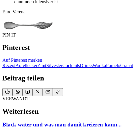
dann noch intensiver ist.
Eure Verena
PIN IT
Pinterest
Auf Pinterest merken
Rezept
Apfel
lecker
Zimt
Silvester
Cocktails
Drinks
Wodka
Pomelo
Granat
Beitrag teilen
VERWANDT
Weiterlesen
Black water und was man damit kreieren kann...