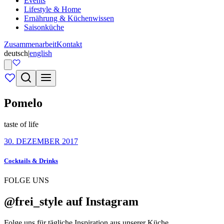
Events
Lifestyle & Home
Ernährung & Küchenwissen
Saisonküche
Zusammenarbeit
Kontakt
deutsch
|
english
Pomelo
taste of life
30. DEZEMBER 2017
Cocktails & Drinks
FOLGE UNS
@frei_style auf Instagram
Folge uns für tägliche Inspiration aus unserer Küche.