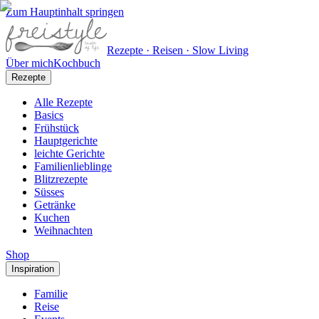
Zum Hauptinhalt springen
Rezepte · Reisen · Slow Living
Über mich
Kochbuch
Rezepte
Alle Rezepte
Basics
Frühstück
Hauptgerichte
leichte Gerichte
Familienlieblinge
Blitzrezepte
Süsses
Getränke
Kuchen
Weihnachten
Shop
Inspiration
Familie
Reise