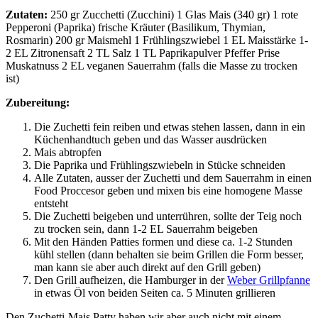
Zutaten:
250 gr Zucchetti (Zucchini) 1 Glas Mais (340 gr) 1 rote
Pepperoni (Paprika) frische Kräuter (Basilikum, Thymian,
Rosmarin) 200 gr Maismehl 1 Frühlingszwiebel 1 EL Maisstärke 1-
2 EL Zitronensaft 2 TL Salz 1 TL Paprikapulver Pfeffer Prise
Muskatnuss 2 EL veganen Sauerrahm (falls die Masse zu trocken
ist)
Zubereitung:
Die Zuchetti fein reiben und etwas stehen lassen, dann in ein
Küchenhandtuch geben und das Wasser ausdrücken
Mais abtropfen
Die Paprika und Frühlingszwiebeln in Stücke schneiden
Alle Zutaten, ausser der Zuchetti und dem Sauerrahm in einen
Food Proccesor geben und mixen bis eine homogene Masse
entsteht
Die Zuchetti beigeben und unterrühren, sollte der Teig noch
zu trocken sein, dann 1-2 EL Sauerrahm beigeben
Mit den Händen Patties formen und diese ca. 1-2 Stunden
kühl stellen (dann behalten sie beim Grillen die Form besser,
man kann sie aber auch direkt auf den Grill geben)
Den Grill aufheizen, die Hamburger in der
Weber Grillpfanne
in etwas Öl von beiden Seiten ca. 5 Minuten grillieren
Den Zuchetti-Mais Patty haben wir aber auch nicht mit einem