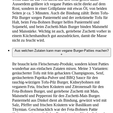
Ausserdem grilliere ich vegane Patties nicht direkt auf dem
Rost, sondern in einer Grillpfanne mit etwas Öl, von beiden
Seiten je ca. 5 Minuten. Auch die Bindung zählt: Beim Tofu-
Pilz Burger sorgen Paniermehl und der zerkrümelte Tofu für
Halt, beim Feta-Bohnen Burger helfen Paniermehl und
Sojamehl, und beim Zuchetti-Mais Burger binden Maismehl
und Maisstärke. Wichtig ist auch, geriebene Zuchetti vorher in
einem Küchenhandtuch gut auszudrücken, damit die Masse
nicht zu feucht wird.
Aus welchen Zutaten kann man vegane Burger-Patties machen?
+
Ihr braucht kein Fleischersatz-Produkt, sondern könnt Patties
wunderbar aus einfachen Zutaten mixen. Meine 3 Varianten:
geräucherter Tofu mit fein gehackten Champignons, Senf,
geräuchertem Paprika-Pulver und BBQ Sauce für den
rauchig-würzigen Tofu-Pilz Burger, Kidneybohnen mit
veganem Feta, frischen Kräutern und Zitronensaft für den
Feta-Bohnen Burger, und geriebene Zuchetti mit Mais,
Maismehl und Pepperoni für den Zuchetti-Mais Burger.
Paniermehl aus Dinkel dient als Bindung, gewürzt wird mit
Salz, Pfeffer und frischen Kräutern wie Basilikum und
Thymian. Geschmacklich war der Feta-Bohnen Pattie