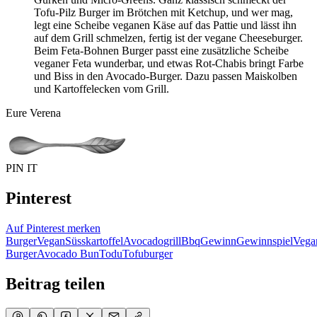
Tofu-Pilz Burger im Brötchen mit Ketchup, und wer mag,
legt eine Scheibe veganen Käse auf das Pattie und lässt ihn
auf dem Grill schmelzen, fertig ist der vegane Cheeseburger.
Beim Feta-Bohnen Burger passt eine zusätzliche Scheibe
veganer Feta wunderbar, und etwas Rot-Chabis bringt Farbe
und Biss in den Avocado-Burger. Dazu passen Maiskolben
und Kartoffelecken vom Grill.
Eure Verena
PIN IT
Pinterest
Auf Pinterest merken
Burger
Vegan
Süsskartoffel
Avocado
grill
Bbq
Gewinn
Gewinnspiel
Vega
Burger
Avocado Bun
Todu
Tofuburger
Beitrag teilen