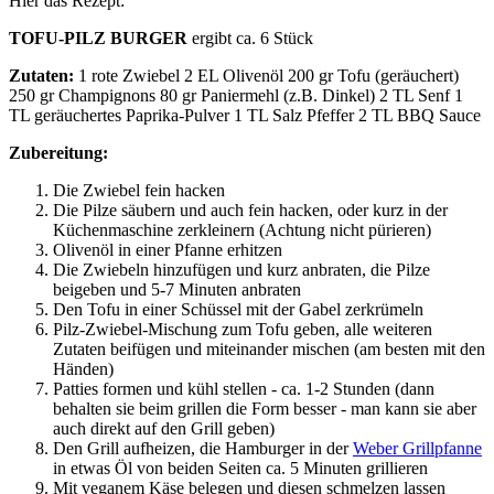
Hier das Rezept:
TOFU-PILZ BURGER
ergibt ca. 6 Stück
Zutaten:
1 rote Zwiebel 2 EL Olivenöl 200 gr Tofu (geräuchert)
250 gr Champignons 80 gr Paniermehl (z.B. Dinkel) 2 TL Senf 1
TL geräuchertes Paprika-Pulver 1 TL Salz Pfeffer 2 TL BBQ Sauce
Zubereitung:
Die Zwiebel fein hacken
Die Pilze säubern und auch fein hacken, oder kurz in der
Küchenmaschine zerkleinern (Achtung nicht pürieren)
Olivenöl in einer Pfanne erhitzen
Die Zwiebeln hinzufügen und kurz anbraten, die Pilze
beigeben und 5-7 Minuten anbraten
Den Tofu in einer Schüssel mit der Gabel zerkrümeln
Pilz-Zwiebel-Mischung zum Tofu geben, alle weiteren
Zutaten beifügen und miteinander mischen (am besten mit den
Händen)
Patties formen und kühl stellen - ca. 1-2 Stunden (dann
behalten sie beim grillen die Form besser - man kann sie aber
auch direkt auf den Grill geben)
Den Grill aufheizen, die Hamburger in der
Weber Grillpfanne
in etwas Öl von beiden Seiten ca. 5 Minuten grillieren
Mit veganem Käse belegen und diesen schmelzen lassen