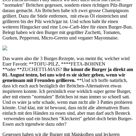
"normalen" Brötchen gegessen, sondern einen richtigen Pilz-Burger
daraus gemacht. Als Brötchen habe ich zwei grosse Champignons
grilliert. Dazu die Stiele entfernen, mit etwas Öl einstreichen und
grillieren bis der Pilz weich/gar ist. Und schon habt ihr einen
weiteren Hingucker und eine Low-Carb-Idee für einen Burger-Bun.
Belegt haben wir den Burger mit gegrillter Zuchetti, Tomaten,
Gurken, Pepperoni, Micro-Greens und veganer Mayonnaise.
Das waren also die 3 Burger-Rezepte, was meint ihr, welcher wird
Euer Favorit: **TOFU-PILZ, ****FETA-BOHNEN
**oder **ZUCHETTI-MAIS?
Ihr könnt die Burger ja direkt am
01. August testen, bei uns wird es sie sicher geben, wenn wir
gemeinsam mit Freunden grillieren.
**Und ich hoffe natürlich,
dass ich euch auch bezüglich der Brötchen-Alternativen etwas
inspirieren konnte. Ich persönlich esse wirklich super gerne Burger,
aber mit einem "normalen" Brötchen ist man immer so schnell satt.
Und es wäre ja sehr schade, wenn man nicht alle 3 Patties probieren
könnte. Und klar, mir ist bewusst, dass nicht alle alternativen Buns
einfach mit den Händen zu essen sind, aber man darf auch Besteck
verwenden und ein bisschen "Kleckerei" gehört doch beim Burger-
Essen auch irgendwie dazu oder?
Gegessen haben wir die Burger mit Maiskolben und leckeren