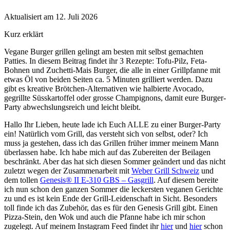
Aktualisiert am 12. Juli 2026
Kurz erklärt
Vegane Burger grillen gelingt am besten mit selbst gemachten
Patties. In diesem Beitrag findet ihr 3 Rezepte: Tofu-Pilz, Feta-
Bohnen und Zuchetti-Mais Burger, die alle in einer Grillpfanne mit
etwas Öl von beiden Seiten ca. 5 Minuten grilliert werden. Dazu
gibt es kreative Brötchen-Alternativen wie halbierte Avocado,
gegrillte Süsskartoffel oder grosse Champignons, damit eure Burger-
Party abwechslungsreich und leicht bleibt.
Hallo Ihr Lieben, heute lade ich Euch ALLE zu einer Burger-Party
ein! Natürlich vom Grill, das versteht sich von selbst, oder? Ich
muss ja gestehen, dass ich das Grillen früher immer meinem Mann
überlassen habe. Ich habe mich auf das Zubereiten der Beilagen
beschränkt. Aber das hat sich diesen Sommer geändert und das nicht
zuletzt wegen der Zusammenarbeit mit
Weber Grill Schweiz
und
dem tollen
Genesis® II E-310 GBS – Gasgrill
. Auf diesem bereite
ich nun schon den ganzen Sommer die leckersten veganen Gerichte
zu und es ist kein Ende der Grill-Leidenschaft in Sicht. Besonders
toll finde ich das Zubehör, das es für den Genesis Grill gibt. Einen
Pizza-Stein, den Wok und auch die Pfanne habe ich mir schon
zugelegt. Auf meinem Instagram Feed findet ihr
hier
und
hier
schon