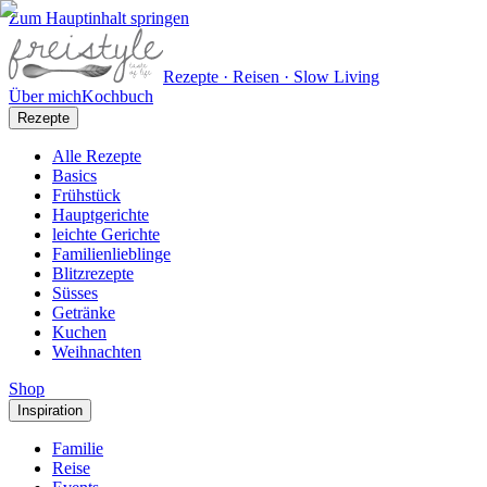
Zum Hauptinhalt springen
Rezepte · Reisen · Slow Living
Über mich
Kochbuch
Rezepte
Alle Rezepte
Basics
Frühstück
Hauptgerichte
leichte Gerichte
Familienlieblinge
Blitzrezepte
Süsses
Getränke
Kuchen
Weihnachten
Shop
Inspiration
Familie
Reise