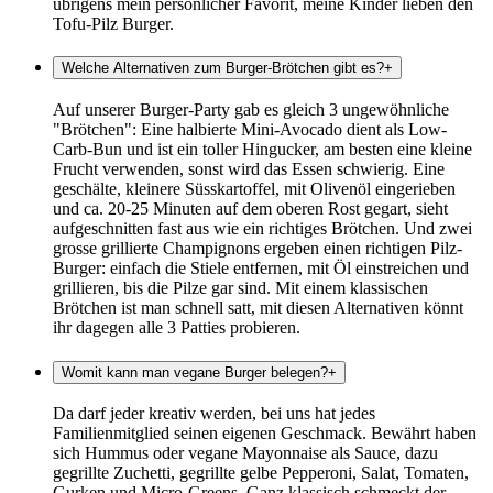
übrigens mein persönlicher Favorit, meine Kinder lieben den
Tofu-Pilz Burger.
Welche Alternativen zum Burger-Brötchen gibt es?
+
Auf unserer Burger-Party gab es gleich 3 ungewöhnliche
"Brötchen": Eine halbierte Mini-Avocado dient als Low-
Carb-Bun und ist ein toller Hingucker, am besten eine kleine
Frucht verwenden, sonst wird das Essen schwierig. Eine
geschälte, kleinere Süsskartoffel, mit Olivenöl eingerieben
und ca. 20-25 Minuten auf dem oberen Rost gegart, sieht
aufgeschnitten fast aus wie ein richtiges Brötchen. Und zwei
grosse grillierte Champignons ergeben einen richtigen Pilz-
Burger: einfach die Stiele entfernen, mit Öl einstreichen und
grillieren, bis die Pilze gar sind. Mit einem klassischen
Brötchen ist man schnell satt, mit diesen Alternativen könnt
ihr dagegen alle 3 Patties probieren.
Womit kann man vegane Burger belegen?
+
Da darf jeder kreativ werden, bei uns hat jedes
Familienmitglied seinen eigenen Geschmack. Bewährt haben
sich Hummus oder vegane Mayonnaise als Sauce, dazu
gegrillte Zuchetti, gegrillte gelbe Pepperoni, Salat, Tomaten,
Gurken und Micro-Greens. Ganz klassisch schmeckt der