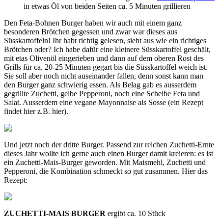
in etwas Öl von beiden Seiten ca. 5 Minuten grillieren
Den Feta-Bohnen Burger haben wir auch mit einem ganz
besonderen Brötchen gegessen und zwar war dieses aus
Süsskartoffeln! Ihr habt richtig gelesen, sieht aus wie ein richtiges
Brötchen oder? Ich habe dafür eine kleinere Süsskartoffel geschält,
mit etas Olivenöl eingerieben und dann auf dem oberen Rost des
Grills für ca. 20-25 Minuten gegart bis die Süsskartoffel weich ist.
Sie soll aber noch nicht auseinander fallen, denn sonst kann man
den Burger ganz schwierig essen. Als Belag gab es ausserdem
gegrillte Zuchetti, gelbe Pepperoni, noch eine Scheibe Feta und
Salat. Ausserdem eine vegane Mayonnaise als Sosse (ein Rezept
findet hier z.B. hier).
Und jetzt noch der dritte Burger. Passend zur reichen Zuchetti-Ernte
dieses Jahr wollte ich gerne auch einen Burger damit kreieren: es ist
ein Zuchetti-Mais-Burger geworden. Mit Maismehl, Zuchetti und
Pepperoni, die Kombination schmeckt so gut zusammen. Hier das
Rezept:
ZUCHETTI-MAIS BURGER
ergibt ca. 10 Stück