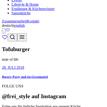
Events
Lifestyle & Home
Ernährung & Küchenwissen
Saisonküche
Zusammenarbeit
Kontakt
deutsch
|
english
Tofuburger
taste of life
28. JULI 2018
Burger-Party und ein Gewinnspiel
FOLGE UNS
@frei_style auf Instagram
Folge uns für tägliche Inspiration aus unserer Küche.