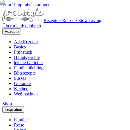
Zum Hauptinhalt springen
Rezepte · Reisen · Slow Living
Über mich
Kochbuch
Rezepte
Alle Rezepte
Basics
Frühstück
Hauptgerichte
leichte Gerichte
Familienlieblinge
Blitzrezepte
Süsses
Getränke
Kuchen
Weihnachten
Shop
Inspiration
Familie
Reise