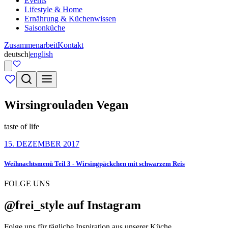
Events
Lifestyle & Home
Ernährung & Küchenwissen
Saisonküche
Zusammenarbeit
Kontakt
deutsch
|
english
Wirsingrouladen Vegan
taste of life
15. DEZEMBER 2017
Weihnachtsmenü Teil 3 - Wirsingpäckchen mit schwarzem Reis
FOLGE UNS
@frei_style auf Instagram
Folge uns für tägliche Inspiration aus unserer Küche.