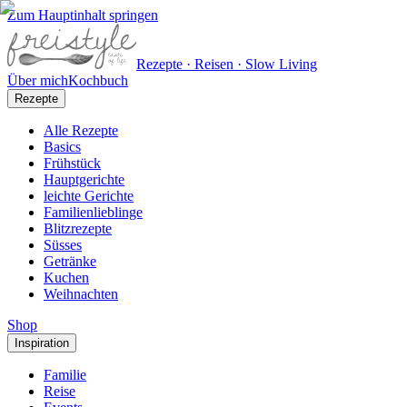
Zum Hauptinhalt springen
Rezepte · Reisen · Slow Living
Über mich
Kochbuch
Rezepte
Alle Rezepte
Basics
Frühstück
Hauptgerichte
leichte Gerichte
Familienlieblinge
Blitzrezepte
Süsses
Getränke
Kuchen
Weihnachten
Shop
Inspiration
Familie
Reise