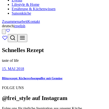
Events
Lifestyle & Home
Ernährung & Küchenwissen
Saisonküche
Zusammenarbeit
Kontakt
deutsch
|
english
Schnelles Rezept
taste of life
15. MAI 2018
Blitzrezept: Kichererbsenpuffer mit Gemüse
FOLGE UNS
@frei_style auf Instagram
Folge uns für tägliche Inspiration aus unserer Küche.