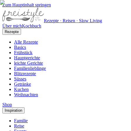
Zum Hauptinhalt springen
Rezepte · Reisen · Slow Living
Über mich
Kochbuch
Rezepte
Alle Rezepte
Basics
Frühstück
Hauptgerichte
leichte Gerichte
Familienlieblinge
Blitzrezepte
Süsses
Getränke
Kuchen
Weihnachten
Shop
Inspiration
Familie
Reise