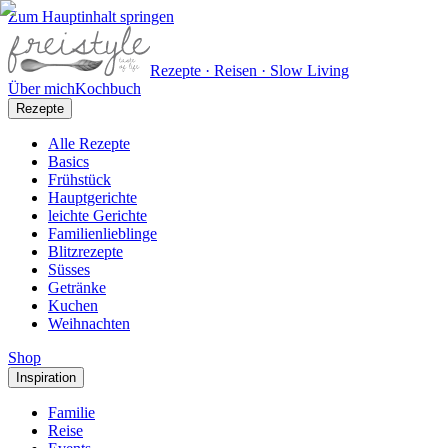
Zum Hauptinhalt springen
Rezepte · Reisen · Slow Living
Über mich
Kochbuch
Rezepte
Alle Rezepte
Basics
Frühstück
Hauptgerichte
leichte Gerichte
Familienlieblinge
Blitzrezepte
Süsses
Getränke
Kuchen
Weihnachten
Shop
Inspiration
Familie
Reise