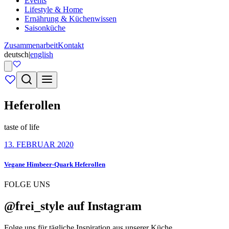
Events
Lifestyle & Home
Ernährung & Küchenwissen
Saisonküche
Zusammenarbeit
Kontakt
deutsch
|
english
Heferollen
taste of life
13. FEBRUAR 2020
Vegane Himbeer-Quark Heferollen
FOLGE UNS
@frei_style auf Instagram
Folge uns für tägliche Inspiration aus unserer Küche.