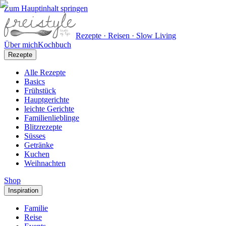
Zum Hauptinhalt springen
Rezepte · Reisen · Slow Living
Über mich
Kochbuch
Rezepte
Alle Rezepte
Basics
Frühstück
Hauptgerichte
leichte Gerichte
Familienlieblinge
Blitzrezepte
Süsses
Getränke
Kuchen
Weihnachten
Shop
Inspiration
Familie
Reise