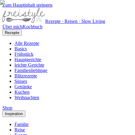
Zum Hauptinhalt springen
Rezepte · Reisen · Slow Living
Über mich
Kochbuch
Rezepte
Alle Rezepte
Basics
Frühstück
Hauptgerichte
leichte Gerichte
Familienlieblinge
Blitzrezepte
Süsses
Getränke
Kuchen
Weihnachten
Shop
Inspiration
Familie
Reise