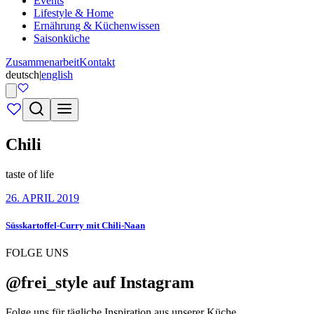
Events
Lifestyle & Home
Ernährung & Küchenwissen
Saisonküche
Zusammenarbeit
Kontakt
deutsch
|
english
Chili
taste of life
26. APRIL 2019
Süsskartoffel-Curry mit Chili-Naan
FOLGE UNS
@frei_style auf Instagram
Folge uns für tägliche Inspiration aus unserer Küche.