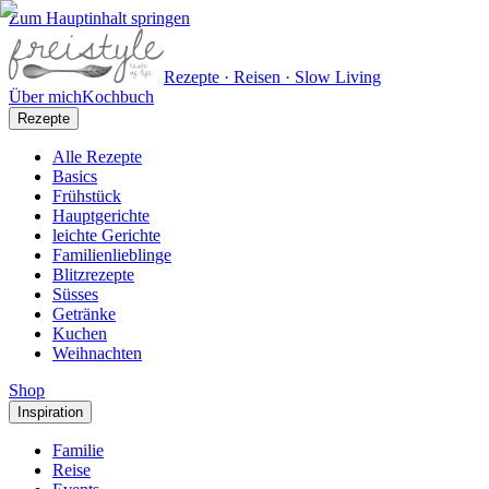
Zum Hauptinhalt springen
Rezepte · Reisen · Slow Living
Über mich
Kochbuch
Rezepte
Alle Rezepte
Basics
Frühstück
Hauptgerichte
leichte Gerichte
Familienlieblinge
Blitzrezepte
Süsses
Getränke
Kuchen
Weihnachten
Shop
Inspiration
Familie
Reise