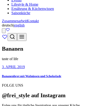
Events
Lifestyle & Home
Ernährung & Küchenwissen
Saisonküche
Zusammenarbeit
Kontakt
deutsch
|
english
Bananen
taste of life
3. APRIL 2019
Bananenbrot mit Walnüssen und Schokolade
FOLGE UNS
@frei_style auf Instagram
Folge uns für tägliche Inspiration aus unserer Küche.