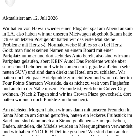
Aktualisiert am 12. Juli 2026
Wir hatten von Hawaii wieder einen Flug der spät am Abend ankam
in LA, also haben wir nur unseren Mietwagen abgeholt (kaum hatte
ich es im letzten Post gelobt hatten wir das erste Mal kleine
Probleme mit Hertz ;-). Normalerweise läuft es so ab bei Hertz
Gold: man findet seinen Namen an einem Board mit einer
Parkplatznummer und dort steht das Auto bereit, also sind wir zum
Parkplatz gelaufen, aber: KEIN Auto! Das Probleme wurde aber
sehr schnell behoben und wir bekamen ein Upgrade auf einen sehr
netten SUV) und sind dann direkt ins Hotel um zu schlafen. Wir
hatten noch ein paar Hotelpunkte zum einlösen und waren daher im
Four Points Sheraton Westside, da es nicht zu weit vom Flughafen
und auch in der Nähe unserer Freunde ist, welche in Culver City
wohnen. (Nach 2 Tagen sind wir ins Crown Plaza gewechselt, dort
hatten wir auch noch Punkte zum brauchen).
Am nächsten Morgen haben wir uns dann mit unseren Freunden in
Santa Monica am Strand getroffen, hatten ein leckeres Frühstück im
Sand und sind dann noch am Strand geblieben – zum quatschen,
Baden, sändelen, die Mädels wurden in Meerjungfrauen verwandelt
und wir haben ENDLICH Delfine gesehen! Wir sind dann an der