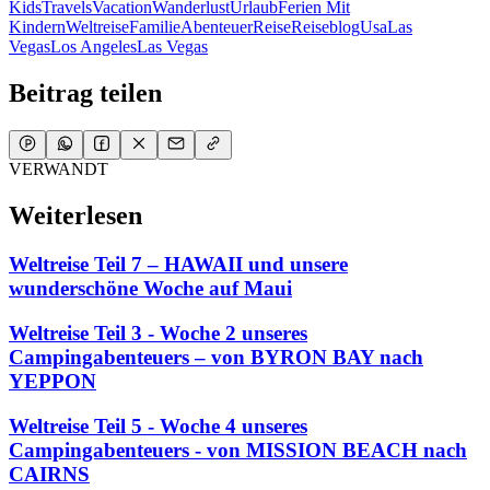
Kids
Travels
Vacation
Wanderlust
Urlaub
Ferien Mit
Kindern
Weltreise
Familie
Abenteuer
Reise
Reiseblog
Usa
Las
Vegas
Los Angeles
Las Vegas
Beitrag teilen
VERWANDT
Weiterlesen
Weltreise Teil 7 – HAWAII und unsere
wunderschöne Woche auf Maui
Weltreise Teil 3 - Woche 2 unseres
Campingabenteuers – von BYRON BAY nach
YEPPON
Weltreise Teil 5 - Woche 4 unseres
Campingabenteuers - von MISSION BEACH nach
CAIRNS