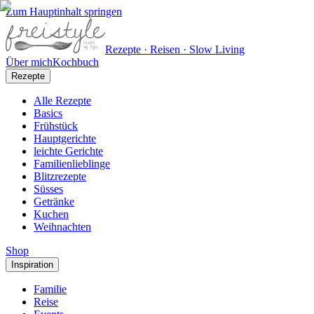
Zum Hauptinhalt springen
Rezepte · Reisen · Slow Living
Über mich
Kochbuch
Rezepte
Alle Rezepte
Basics
Frühstück
Hauptgerichte
leichte Gerichte
Familienlieblinge
Blitzrezepte
Süsses
Getränke
Kuchen
Weihnachten
Shop
Inspiration
Familie
Reise