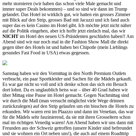
mehr stornieren (wir haben das schon viele Male gemacht und
immer super Deals bekommen) – und so sind wir dann im Trump
gelandet. Das Hotel ist wirklich gut, wir hatten ein grosses Zimmer
mit Blick auf den Strip, grosses Bad mit Jacuzzi und ich fand auch
super das es kein Casino im Hotel gibt. Ich möchte jetzt nicht näher
auf die Politik eingehen, aber ich hoffe jetzt einfach mal, das wir
NICHT
im Hotel des neuen US-Präsidenten geschlafen haben!! Am
Abend sind wir nur noch mal in die Fashion Show Mall die direkt
gegen über des Hotels ist und haben bei Chipotle (mein Lieblings
gesundes Fast Food in USA) etwas gegessen.
Samstag haben wir den Vormittag in den North Premium Outlets
verbracht, ein paar Sportkleider und Sachen für die Mädels gekauft.
Es war gar nicht so voll und ich denke schon das sich ein Besuch
dort lohnt. Da es unglaublich heiss war – über 40 Grad haben wir
über Mittag eine Pause im Hotel gemacht. Gegen Nachmittag sind
wir durch die Mall (man versucht möglichst viele Wege drinnen
zurückzulegen) auf den Strip gelaufen um ein bisschen die Hotels zu
erkunden. Wir waren erst im Plaazzo und dann im Venetian, das war
für die Mädels sehr faszinierend, da sie mit ihren Grosseltern schon
mal im richtigen Venedig waren! Am Abend haben wir uns dann mit
Freunden aus der Schweiz getroffen (unsere Kinder sind befreundet
und sie wohnen ein Ort neben uns!), die auch auf einem Roadttrip