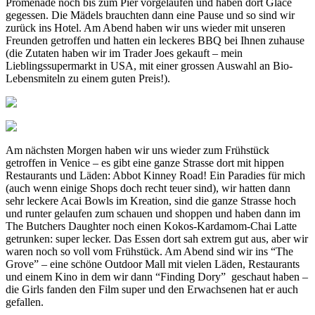
Promenade noch bis zum Pier vorgelaufen und haben dort Glace
gegessen. Die Mädels brauchten dann eine Pause und so sind wir
zurück ins Hotel. Am Abend haben wir uns wieder mit unseren
Freunden getroffen und hatten ein leckeres BBQ bei Ihnen zuhause
(die Zutaten haben wir im Trader Joes gekauft – mein
Lieblingssupermarkt in USA, mit einer grossen Auswahl an Bio-
Lebensmiteln zu einem guten Preis!).
Am nächsten Morgen haben wir uns wieder zum Frühstück
getroffen in Venice – es gibt eine ganze Strasse dort mit hippen
Restaurants und Läden: Abbot Kinney Road! Ein Paradies für mich
(auch wenn einige Shops doch recht teuer sind), wir hatten dann
sehr leckere Acai Bowls im Kreation, sind die ganze Strasse hoch
und runter gelaufen zum schauen und shoppen und haben dann im
The Butchers Daughter noch einen Kokos-Kardamom-Chai Latte
getrunken: super lecker. Das Essen dort sah extrem gut aus, aber wir
waren noch so voll vom Frühstück. Am Abend sind wir ins “The
Grove” – eine schöne Outdoor Mall mit vielen Läden, Restaurants
und einem Kino in dem wir dann “Finding Dory” geschaut haben –
die Girls fanden den Film super und den Erwachsenen hat er auch
gefallen.