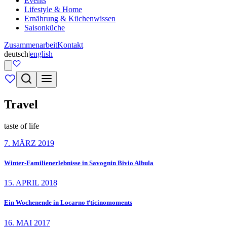
Events
Lifestyle & Home
Ernährung & Küchenwissen
Saisonküche
Zusammenarbeit
Kontakt
deutsch
|
english
Travel
taste of life
7. MÄRZ 2019
Winter-Familienerlebnisse in Savognin Bivio Albula
15. APRIL 2018
Ein Wochenende in Locarno #ticinomoments
16. MAI 2017