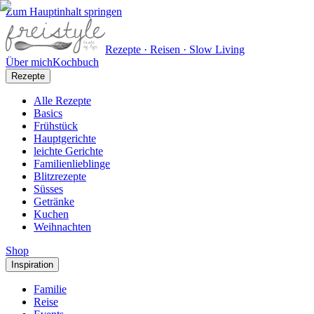
Zum Hauptinhalt springen
Rezepte · Reisen · Slow Living
Über mich
Kochbuch
Rezepte
Alle Rezepte
Basics
Frühstück
Hauptgerichte
leichte Gerichte
Familienlieblinge
Blitzrezepte
Süsses
Getränke
Kuchen
Weihnachten
Shop
Inspiration
Familie
Reise