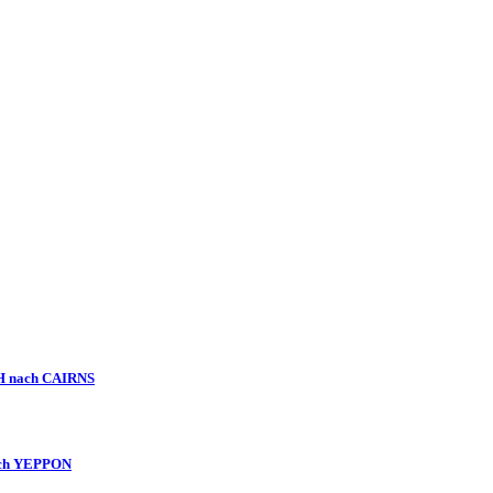
CH nach CAIRNS
nach YEPPON