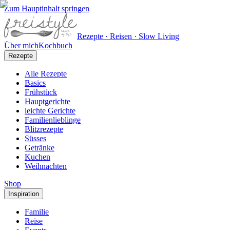
Zum Hauptinhalt springen
Rezepte · Reisen · Slow Living
Über mich
Kochbuch
Rezepte
Alle Rezepte
Basics
Frühstück
Hauptgerichte
leichte Gerichte
Familienlieblinge
Blitzrezepte
Süsses
Getränke
Kuchen
Weihnachten
Shop
Inspiration
Familie
Reise