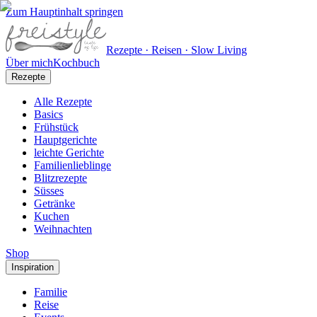
Zum Hauptinhalt springen
Rezepte · Reisen · Slow Living
Über mich
Kochbuch
Rezepte
Alle Rezepte
Basics
Frühstück
Hauptgerichte
leichte Gerichte
Familienlieblinge
Blitzrezepte
Süsses
Getränke
Kuchen
Weihnachten
Shop
Inspiration
Familie
Reise