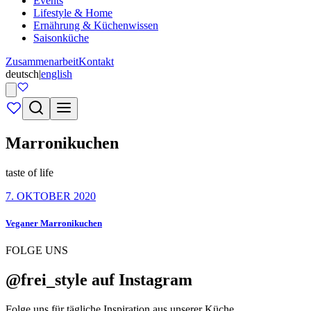
Events
Lifestyle & Home
Ernährung & Küchenwissen
Saisonküche
Zusammenarbeit
Kontakt
deutsch
|
english
Marronikuchen
taste of life
7. OKTOBER 2020
Veganer Marronikuchen
FOLGE UNS
@frei_style auf Instagram
Folge uns für tägliche Inspiration aus unserer Küche.