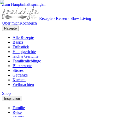
Zum Hauptinhalt springen
Rezepte · Reisen · Slow Living
Über mich
Kochbuch
Rezepte
Alle Rezepte
Basics
Frühstück
Hauptgerichte
leichte Gerichte
Familienlieblinge
Blitzrezepte
Süsses
Getränke
Kuchen
Weihnachten
Shop
Inspiration
Familie
Reise