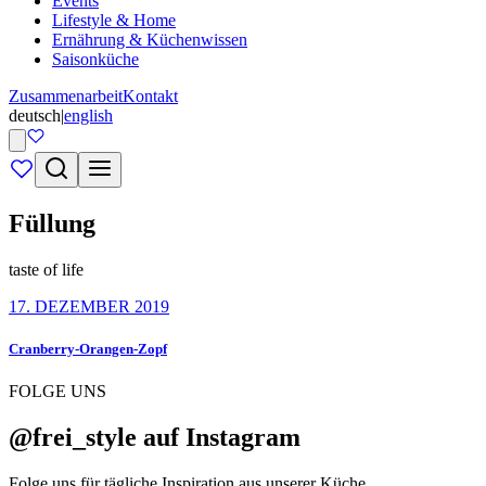
Events
Lifestyle & Home
Ernährung & Küchenwissen
Saisonküche
Zusammenarbeit
Kontakt
deutsch
|
english
Füllung
taste of life
17. DEZEMBER 2019
Cranberry-Orangen-Zopf
FOLGE UNS
@frei_style auf Instagram
Folge uns für tägliche Inspiration aus unserer Küche.