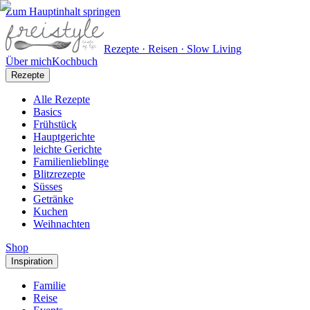
Zum Hauptinhalt springen
Rezepte · Reisen · Slow Living
Über mich
Kochbuch
Rezepte
Alle Rezepte
Basics
Frühstück
Hauptgerichte
leichte Gerichte
Familienlieblinge
Blitzrezepte
Süsses
Getränke
Kuchen
Weihnachten
Shop
Inspiration
Familie
Reise