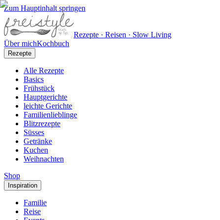
Zum Hauptinhalt springen
Rezepte · Reisen · Slow Living
Über mich
Kochbuch
Rezepte
Alle Rezepte
Basics
Frühstück
Hauptgerichte
leichte Gerichte
Familienlieblinge
Blitzrezepte
Süsses
Getränke
Kuchen
Weihnachten
Shop
Inspiration
Familie
Reise