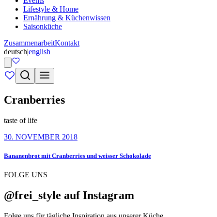
Events
Lifestyle & Home
Ernährung & Küchenwissen
Saisonküche
Zusammenarbeit
Kontakt
deutsch
|
english
Cranberries
taste of life
30. NOVEMBER 2018
Bananenbrot mit Cranberries und weisser Schokolade
FOLGE UNS
@frei_style auf Instagram
Folge uns für tägliche Inspiration aus unserer Küche.