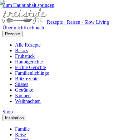
Zum Hauptinhalt springen
Rezepte · Reisen · Slow Living
Über mich
Kochbuch
Rezepte
Alle Rezepte
Basics
Frühstück
Hauptgerichte
leichte Gerichte
Familienlieblinge
Blitzrezepte
Süsses
Getränke
Kuchen
Weihnachten
Shop
Inspiration
Familie
Reise