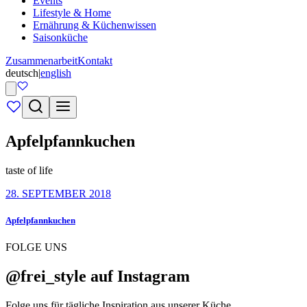
Events
Lifestyle & Home
Ernährung & Küchenwissen
Saisonküche
Zusammenarbeit
Kontakt
deutsch
|
english
Apfelpfannkuchen
taste of life
28. SEPTEMBER 2018
Apfelpfannkuchen
FOLGE UNS
@frei_style auf Instagram
Folge uns für tägliche Inspiration aus unserer Küche.