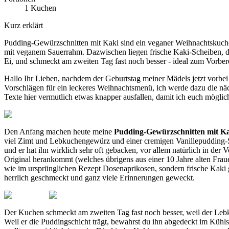
1 Kuchen
Kurz erklärt
Pudding-Gewürzschnitten mit Kaki sind ein veganer Weihnachtskuch
mit veganem Sauerrahm. Dazwischen liegen frische Kaki-Scheiben, d
Ei, und schmeckt am zweiten Tag fast noch besser - ideal zum Vorbe
Hallo Ihr Lieben, nachdem der Geburtstag meiner Mädels jetzt vorbei 
Vorschlägen für ein leckeres Weihnachtsmenü, ich werde dazu die nä
Texte hier vermutlich etwas knapper ausfallen, damit ich euch möglich
Den Anfang machen heute meine
Pudding-Gewürzschnitten mit K
viel Zimt und Lebkuchengewürz und einer cremigen Vanillepudding-S
und er hat ihn wirklich sehr oft gebacken, vor allem natürlich in der
Original herankommt (welches übrigens aus einer 10 Jahre alten Frau
wie im ursprünglichen Rezept Dosenaprikosen, sondern frische Kaki
herrlich geschmeckt und ganz viele Erinnerungen geweckt.
Der Kuchen schmeckt am zweiten Tag fast noch besser, weil der Lebk
Weil er die Puddingschicht trägt, bewahrst du ihn abgedeckt im Kühl