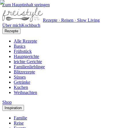
Zum Hauptinhalt springen
Rezepte · Reisen · Slow Living
Über mich
Kochbuch
Rezepte
Alle Rezepte
Basics
Frühstück
Hauptgerichte
leichte Gerichte
Familienlieblinge
Blitzrezepte
Süsses
Getränke
Kuchen
Weihnachten
Shop
Inspiration
Familie
Reise