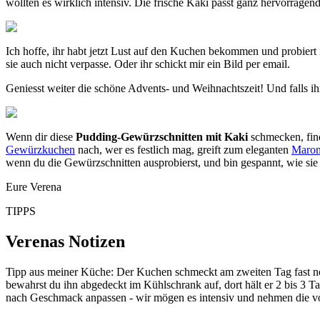
wollten es wirklich intensiv. Die frische Kaki passt ganz hervorrag
Ich hoffe, ihr habt jetzt Lust auf den Kuchen bekommen und probiert i
sie auch nicht verpasse. Oder ihr schickt mir ein Bild per email.
Geniesst weiter die schöne Advents- und Weihnachtszeit! Und falls i
Wenn dir diese
Pudding-Gewürzschnitten mit Kaki
schmecken, fin
Gewürzkuchen
nach, wer es festlich mag, greift zum eleganten
Maron
wenn du die Gewürzschnitten ausprobierst, und bin gespannt, wie sie
Eure Verena
TIPPS
Verenas Notizen
Tipp aus meiner Küche: Der Kuchen schmeckt am zweiten Tag fast noc
bewahrst du ihn abgedeckt im Kühlschrank auf, dort hält er 2 bis 3 
nach Geschmack anpassen - wir mögen es intensiv und nehmen die vol