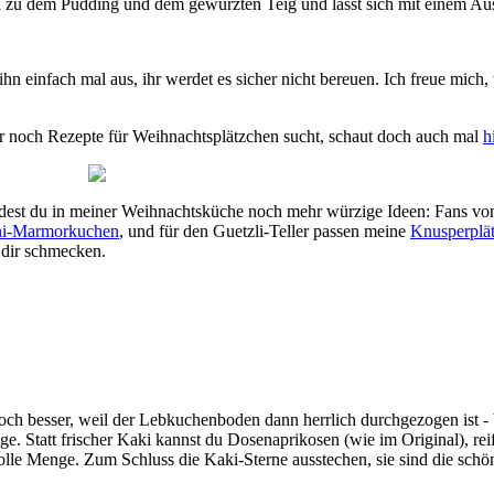
end zu dem Pudding und dem gewürzten Teig und lässt sich mit einem A
hn einfach mal aus, ihr werdet es sicher nicht bereuen. Ich freue mich,
hr noch Rezepte für Weihnachtsplätzchen sucht, schaut doch auch mal
h
dest du in meiner Weihnachtsküche noch mehr würzige Ideen: Fans v
i-Marmorkuchen
, und für den Guetzli-Teller passen meine
Knusperplä
 dir schmecken.
h besser, weil der Lebkuchenboden dann herrlich durchgezogen ist - 
Tage. Statt frischer Kaki kannst du Dosenaprikosen (wie im Original),
le Menge. Zum Schluss die Kaki-Sterne ausstechen, sie sind die schö