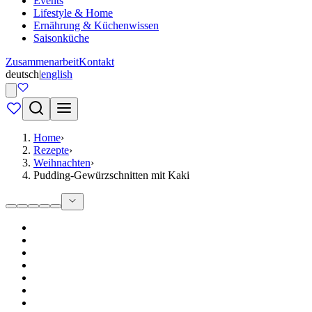
Events
Lifestyle & Home
Ernährung & Küchenwissen
Saisonküche
Zusammenarbeit
Kontakt
deutsch
|
english
Home
›
Rezepte
›
Weihnachten
›
Pudding-Gewürzschnitten mit Kaki