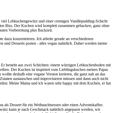
 viel Lebkuchengewürz und einer cremigen Vanillepudding-Schicht
r den Biss. Der Kuchen wird komplett zusammen gebacken, ganz ohne
uten Vorbereitung plus Backzeit.
te dazu konzentrieren. Ich arbeite gerade an verschiedenen
n und Desserts posten - alles vegan natürlich. Daher werden meine
gt. Er besteht aus zwei Schichten: einem würzigen Lebkuchenboden mit
iben. Der Kuchen ist inspiriert vom Lieblingskuchen meines Papas
h wollte deshalb eine vegane Version kreieren, die ganz nah an das
ge Zutaten austauschen und improvisieren müssen und dann auch nicht
worden: Meine Mama und ich waren sehr happy mit dem Kuchen, er hat
a als Dessert für ein Weihnachtsessen oder einen Adventskaffee.
gewürz kann je nach Geschmack natürlich angepasst werden, wir