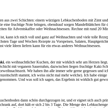
en aus zwei Schichten: einem würzigen Lebkuchenboden mit Zimt und
ie eine fruchtige Note bringen, obendrauf sorgen Mandelblättchen fü
reiten für Adventskaffee oder Weihnachtsessen. Rechne mit rund 20 Min
ist, kann ich mich voll und ganz auf Weihnachten und viele tolle Rezep
chsten Tage und Wochen Rezepte zu Vorspeisen, Salaten, Hauptgerichte
st viele Ideen liefern kann für ein etwas anderes Weihnachtsessen.
aki
, ein weihnachtlicher Kuchen, der mir wirklich sehr am Herzen lie
chicht mit veganem Sauerrahm, dazwischen liegen fruchtige Kaki-Sche
 Vorweihnachtszeit. Wir haben ihn alle immer sehr gerne gegessen und ic
enzeitschrift stammt, ich weiss nicht mal mehr welche). Ich habe eini
 genommen. Und was soll ich sagen, das Ergebnis ist wirklich gut ge
uchenboden dann schön durchgezogen ist, und er eignet sich auch prim
schrank auf, dort hält er sich 2 bis 3 Tage. Die Menge des Lebkuchen