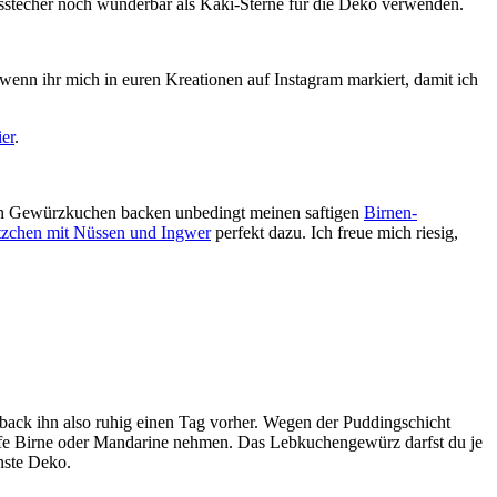
usstecher noch wunderbar als Kaki-Sterne für die Deko verwenden.
 wenn ihr mich in euren Kreationen auf Instagram markiert, damit ich
ier
.
on Gewürzkuchen backen unbedingt meinen saftigen
Birnen-
tzchen mit Nüssen und Ingwer
perfekt dazu. Ich freue mich riesig,
back ihn also ruhig einen Tag vorher. Wegen der Puddingschicht
 reife Birne oder Mandarine nehmen. Das Lebkuchengewürz darfst du je
nste Deko.