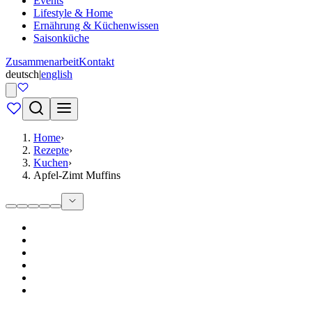
Events
Lifestyle & Home
Ernährung & Küchenwissen
Saisonküche
Zusammenarbeit
Kontakt
deutsch
|
english
Home
›
Rezepte
›
Kuchen
›
Apfel-Zimt Muffins