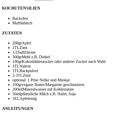
KOCHUTENSILIEN
Backofen
Muffinblech
ZUTATEN
200
gr
Apfel
1
TL
Zimt
1/2
Saft
Zitrone
300
gr
Mehl
z.B. Dinkel
100
gr
Kokosblütenzucker
oder anderer Zucker nach Wahl
1
TL
Natron
1
TL
Backpulver
2-3
TL
Zimt
optional: 1 Prise Nelke und Muskat
100
gr
vegane Butter/Margarine
geschmolzen
200
ml
Mineralwasser mit Kohlensäure
50
ml
pflanzliche Milch
z.B. Hafer, Soja
1
EL
Apfelessig
ANLEITUNGEN