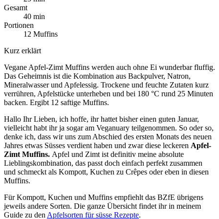
Gesamt
40 min
Portionen
12 Muffins
Kurz erklärt
Vegane Apfel-Zimt Muffins werden auch ohne Ei wunderbar fluffig.
Das Geheimnis ist die Kombination aus Backpulver, Natron,
Mineralwasser und Apfelessig. Trockene und feuchte Zutaten kurz
verrühren, Apfelstücke unterheben und bei 180 °C rund 25 Minuten
backen. Ergibt 12 saftige Muffins.
Hallo Ihr Lieben, ich hoffe, ihr hattet bisher einen guten Januar,
vielleicht habt ihr ja sogar am Veganuary teilgenommen. So oder so,
denke ich, dass wir uns zum Abschied des ersten Monats des neuen
Jahres etwas Süsses verdient haben und zwar diese leckeren
Apfel-
Zimt Muffins.
Apfel und Zimt ist definitiv meine absolute
Lieblingskombination, das passt doch einfach perfekt zusammen
und schmeckt als Kompott, Kuchen zu Crêpes oder eben in diesen
Muffins.
Für Kompott, Kuchen und Muffins empfiehlt das BZfE übrigens
jeweils andere Sorten. Die ganze Übersicht findet ihr in meinem
Guide zu den
Apfelsorten für süsse Rezepte
.