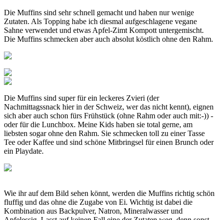
Die Muffins sind sehr schnell gemacht und haben nur wenige
Zutaten. Als Topping habe ich diesmal aufgeschlagene vegane
Sahne verwendet und etwas Apfel-Zimt Kompott untergemischt.
Die Muffins schmecken aber auch absolut köstlich ohne den Rahm.
Die Muffins sind super für ein leckeres Zvieri (der
Nachmittagssnack hier in der Schweiz, wer das nicht kennt), eignen
sich aber auch schon fürs Frühstück (ohne Rahm oder auch mit:-)) -
oder für die Lunchbox. Meine Kids haben sie total gerne, am
liebsten sogar ohne den Rahm. Sie schmecken toll zu einer Tasse
Tee oder Kaffee und sind schöne Mitbringsel für einen Brunch oder
ein Playdate.
Wie ihr auf dem Bild sehen könnt, werden die Muffins richtig schön
fluffig und das ohne die Zugabe von Ei. Wichtig ist dabei die
Kombination aus Backpulver, Natron, Mineralwasser und
Apfelessig. Lasst auf keinen Fall eine der Zutaten weg, denn sonst