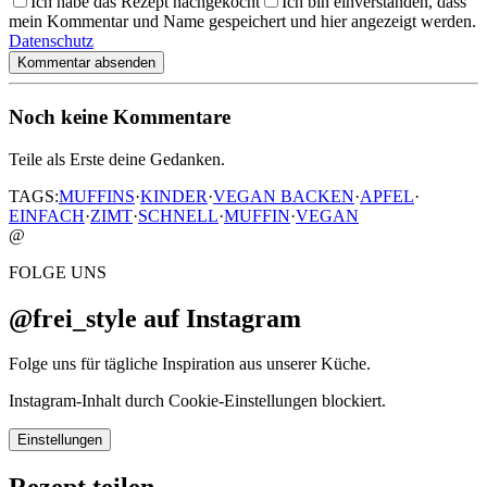
Ich habe das Rezept nachgekocht
Ich bin einverstanden, dass
mein Kommentar und Name gespeichert und hier angezeigt werden.
Datenschutz
Kommentar absenden
Noch keine Kommentare
Teile als Erste deine Gedanken.
TAGS:
MUFFINS
·
KINDER
·
VEGAN BACKEN
·
APFEL
·
EINFACH
·
ZIMT
·
SCHNELL
·
MUFFIN
·
VEGAN
@
FOLGE UNS
@frei_style auf Instagram
Folge uns für tägliche Inspiration aus unserer Küche.
Instagram-Inhalt durch Cookie-Einstellungen blockiert.
Einstellungen