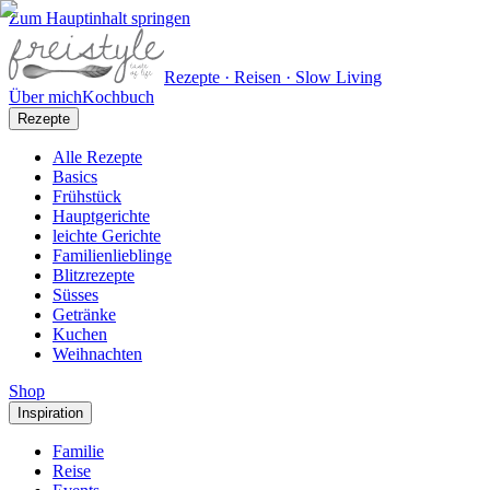
Zum Hauptinhalt springen
Rezepte · Reisen · Slow Living
Über mich
Kochbuch
Rezepte
Alle Rezepte
Basics
Frühstück
Hauptgerichte
leichte Gerichte
Familienlieblinge
Blitzrezepte
Süsses
Getränke
Kuchen
Weihnachten
Shop
Inspiration
Familie
Reise