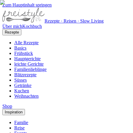
Zum Hauptinhalt springen
Rezepte · Reisen · Slow Living
Über mich
Kochbuch
Rezepte
Alle Rezepte
Basics
Frühstück
Hauptgerichte
leichte Gerichte
Familienlieblinge
Blitzrezepte
Süsses
Getränke
Kuchen
Weihnachten
Shop
Inspiration
Familie
Reise