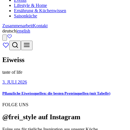
Events
Lifestyle & Home
Ernährung & Küchenwissen
Saisonküche
Zusammenarbeit
Kontakt
deutsch
|
english
Eiweiss
taste of life
3. JULI 2026
Pflanzliche Eiweissquellen: die besten Proteinquellen (mit Tabelle)
FOLGE UNS
@frei_style auf Instagram
Folge uns für tägliche Inspiration aus unserer Küche.