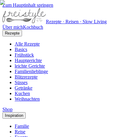
Zum Hauptinhalt springen
Rezepte · Reisen · Slow Living
Über mich
Kochbuch
Rezepte
Alle Rezepte
Basics
Frühstück
Hauptgerichte
leichte Gerichte
Familienlieblinge
Blitzrezepte
Süsses
Getränke
Kuchen
Weihnachten
Shop
Inspiration
Familie
Reise