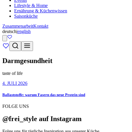
Events
Lifestyle & Home
Ernährung & Küchenwissen
Saisonküche
Zusammenarbeit
Kontakt
deutsch
|
english
Darmgesundheit
taste of life
4. JULI 2026
Ballaststoffe: warum Fasern das neue Protein sind
FOLGE UNS
@frei_style auf Instagram
Folge uns für tägliche Inspiration aus unserer Küche.