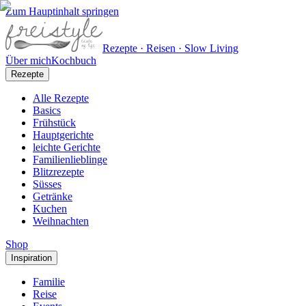
Zum Hauptinhalt springen
Rezepte · Reisen · Slow Living
Über mich
Kochbuch
Rezepte
Alle Rezepte
Basics
Frühstück
Hauptgerichte
leichte Gerichte
Familienlieblinge
Blitzrezepte
Süsses
Getränke
Kuchen
Weihnachten
Shop
Inspiration
Familie
Reise