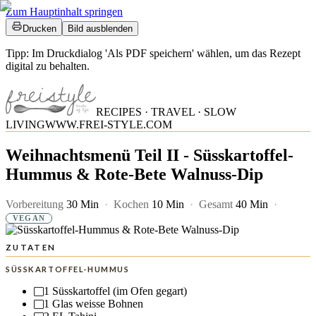
Zum Hauptinhalt springen
Drucken
Bild ausblenden
Tipp: Im Druckdialog 'Als PDF speichern' wählen, um das Rezept
digital zu behalten.
RECIPES · TRAVEL · SLOW
LIVING
WWW.FREI-STYLE.COM
Weihnachtsmenü Teil II - Süsskartoffel-
Hummus & Rote-Bete Walnuss-Dip
Vorbereitung
30 Min
·
Kochen
10 Min
·
Gesamt
40 Min
·
VEGAN
ZUTATEN
SÜSSKARTOFFEL-HUMMUS
1
Süsskartoffel (im Ofen gegart)
1
Glas weisse Bohnen