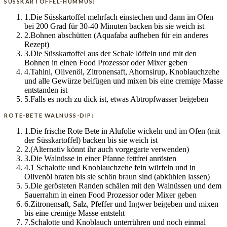
SÜSSKARTOFFEL-HUMMUS:
1
.
Die Süsskartoffel mehrfach einstechen und dann im Ofen
bei 200 Grad für 30-40 Minuten backen bis sie weich ist
2
.
Bohnen abschütten (Aquafaba aufheben für ein anderes
Rezept)
3
.
Die Süsskartoffel aus der Schale löffeln und mit den
Bohnen in einen Food Prozessor oder Mixer geben
4
.
Tahini, Olivenöl, Zitronensaft, Ahornsirup, Knoblauchzehe
und alle Gewürze beifügen und mixen bis eine cremige Masse
entstanden ist
5
.
Falls es noch zu dick ist, etwas Abtropfwasser beigeben
ROTE-BETE WALNUSS-DIP:
1
.
Die frische Rote Bete in Alufolie wickeln und im Ofen (mit
der Süsskartoffel) backen bis sie weich ist
2
.
(Alternativ könnt ihr auch vorgegarte verwenden)
3
.
Die Walnüsse in einer Pfanne fettfrei anrösten
4
.
1 Schalotte und Knoblauchzehe fein würfeln und in
Olivenöl braten bis sie schön braun sind (abkühlen lassen)
5
.
Die gerösteten Randen schälen mit den Walnüssen und dem
Sauerrahm in einen Food Prozessor oder Mixer geben
6
.
Zitronensaft, Salz, Pfeffer und Ingwer beigeben und mixen
bis eine cremige Masse entsteht
7
.
Schalotte und Knoblauch unterrühren und noch einmal