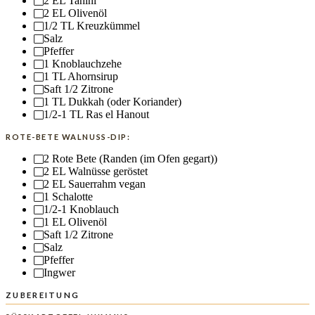
2
EL Tahini
2
EL Olivenöl
1/2
TL Kreuzkümmel
Salz
Pfeffer
1
Knoblauchzehe
1
TL Ahornsirup
Saft 1/2 Zitrone
1
TL Dukkah (oder Koriander)
1/2-1
TL Ras el Hanout
ROTE-BETE WALNUSS-DIP:
2
Rote Bete (Randen (im Ofen gegart))
2
EL Walnüsse geröstet
2
EL Sauerrahm vegan
1
Schalotte
1/2-1
Knoblauch
1
EL Olivenöl
Saft 1/2 Zitrone
Salz
Pfeffer
Ingwer
ZUBEREITUNG