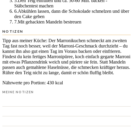
5
.
Den Teig einfüllen und ca. 50-60 Min. backen -
Stäbchentest machen
6
.
Abkühlen lassen, dann die Schokolade schmelzen und über
den Cake geben
7
.
Mit gehackten Mandeln bestreuen
NOTIZEN
Tipp aus meiner Küche: Der Marronikuchen schmeckt am zweiten
Tag fast noch besser, weil der Marroni-Geschmack durchzieht – du
kannst ihn also gut einen Tag im Voraus backen oder einfrieren.
Findest du kein fertiges Marronipüree, koch einfach gegarte Marroni
mit etwas Pflanzendrink weich und püriere sie fein. Statt Mandeln
passen auch gemahlene Haselnüsse, die schmecken kräftiger heraus.
Rühre den Teig nicht zu lange, damit er schön fluffig bleibt.
Nährwerte pro Portion: 430 kcal
MEINE NOTIZEN