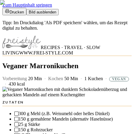
Zum Hauptinhalt springen
Drucken
Bild ausblenden
Tipp: Im Druckdialog 'Als PDF speichern' wählen, um das Rezept
digital zu behalten.
RECIPES · TRAVEL · SLOW
LIVING
WWW.FREI-STYLE.COM
Veganer Marronikuchen
Vorbereitung
20 Min
·
Kochen
50 Min
·
1 Kuchen
·
VEGAN
·
430 kcal
ZUTATEN
300 g
Mehl (z.B. Weissmehl oder helles Dinkel)
150 g
gemahlene Mandeln (alternativ Haselnüsse)
25 g
Stärke
150 g
Rohrzucker