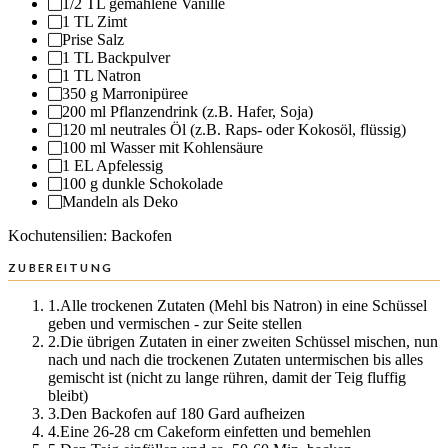
1/2 TL
gemahlene Vanille
1 TL
Zimt
Prise Salz
1 TL
Backpulver
1 TL
Natron
350 g
Marronipüree
200 ml
Pflanzendrink (z.B. Hafer, Soja)
120 ml
neutrales Öl (z.B. Raps- oder Kokosöl, flüssig)
100 ml
Wasser mit Kohlensäure
1 EL
Apfelessig
100 g
dunkle Schokolade
Mandeln als Deko
Kochutensilien
:
Backofen
ZUBEREITUNG
1
.
Alle trockenen Zutaten (Mehl bis Natron) in eine Schüssel
geben und vermischen - zur Seite stellen
2
.
Die übrigen Zutaten in einer zweiten Schüssel mischen, nun
nach und nach die trockenen Zutaten untermischen bis alles
gemischt ist (nicht zu lange rühren, damit der Teig fluffig
bleibt)
3
.
Den Backofen auf 180 Gard aufheizen
4
.
Eine 26-28 cm Cakeform einfetten und bemehlen