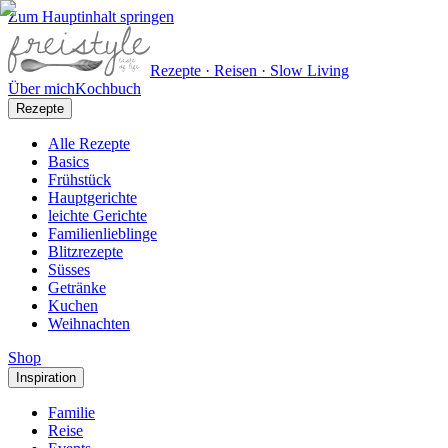
Zum Hauptinhalt springen
Rezepte · Reisen · Slow Living
Über mich
Kochbuch
Rezepte
Alle Rezepte
Basics
Frühstück
Hauptgerichte
leichte Gerichte
Familienlieblinge
Blitzrezepte
Süsses
Getränke
Kuchen
Weihnachten
Shop
Inspiration
Familie
Reise